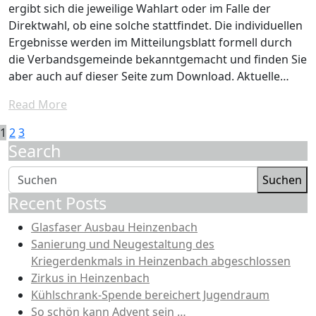
ergibt sich die jeweilige Wahlart oder im Falle der
Direktwahl, ob eine solche stattfindet. Die individuellen
Ergebnisse werden im Mitteilungsblatt formell durch
die Verbandsgemeinde bekanntgemacht und finden Sie
aber auch auf dieser Seite zum Download. Aktuelle…
Read More
Seitennummerierung
1
2
3
Search
der
Beiträge
Suchen
Recent Posts
Glasfaser Ausbau Heinzenbach
Sanierung und Neugestaltung des
Kriegerdenkmals in Heinzenbach abgeschlossen
Zirkus in Heinzenbach
Kühlschrank-Spende bereichert Jugendraum
So schön kann Advent sein …