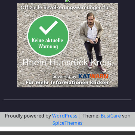
Proudly powered by
WordPress
| Theme:
BusiCare
von
SpiceThemes